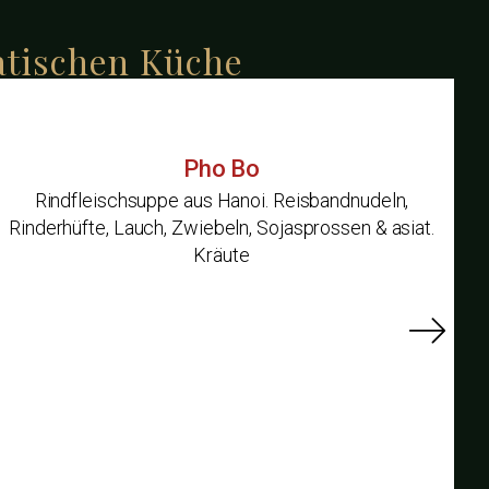
iatischen Küche
Pho Bo
Rindfleischsuppe aus Hanoi. Reisbandnudeln,
Rinderhüfte, Lauch, Zwiebeln, Sojasprossen & asiat.
Kräute
(Va