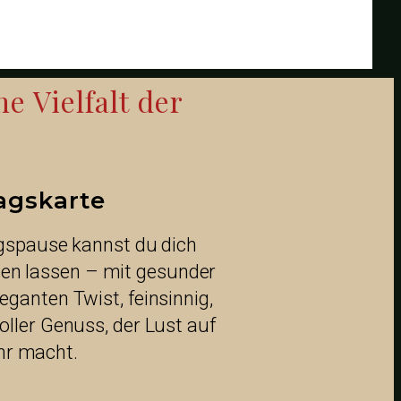
e Vielfalt der
agskarte
agspause kannst du dich
nen lassen – mit gesunder
ganten Twist, feinsinnig,
oller Genuss, der Lust auf
r macht.