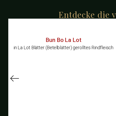
Entdecke die v
Bun Bo La Lot
in La Lot Blätter (Betelblätter) gerolltes Rindfleisch
,