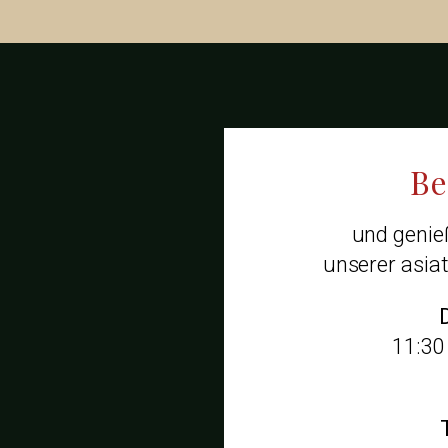
Be
und genieß
unserer asia
11:30 