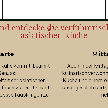
d entdecke die verführerisch
asiatischen Küche
arte
Mitt
 Ruhe kommt, beginnt
Auch in der Mitt
Genuss:
kulinarisch verwöh
elfalt der asiatischen
Küche und einem ele
 frisch zubereitet und
unvergesslich und v
ussvoll ausklingen zu
meh
.